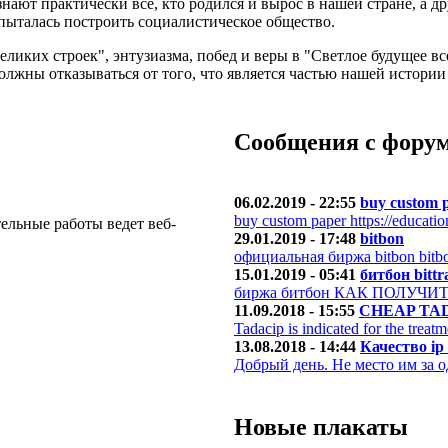
ают практически все, кто родился и вырос в нашей стране, а дру
пыталась построить социалистическое общество.
ликих строек", энтузиазма, побед и веры в "Светлое будущее вс
олжны отказываться от того, что является частью нашей истории
Сообщения с фору
06.02.2019 - 22:55
buy custom 
buy custom paper https://educatio
ьные работы ведет веб-
29.01.2019 - 17:48
bitbon
официальная биржа bitbon bitb
15.01.2019 - 05:41
битбон bittr
биржа битбон КАК ПОЛУЧИ
11.09.2018 - 15:55
CHEAP TAD
Tadacip is indicated for the treatm
13.08.2018 - 14:44
Качество i
Добрый день. Не место им за о
Новые плакаты