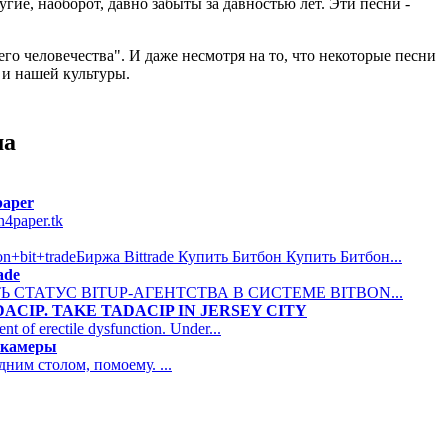
гие, наоборот, давно забыты за давностью лет. Эти песни -
его человечества". И даже несмотря на то, что некоторые песни
 и нашей культуры.
ма
paper
n4paper.tk
on+bit+tradeБиржа Bittrade Купить Битбон Купить Битбон...
ade
ТЬ СТАТУС BITUP-АГЕНТСТВА В СИСТЕМЕ BITBON...
ACIP. TAKE TADACIP IN JERSEY CITY
ent of erectile dysfunction. Under...
p камеры
дним столом, помоему. ...