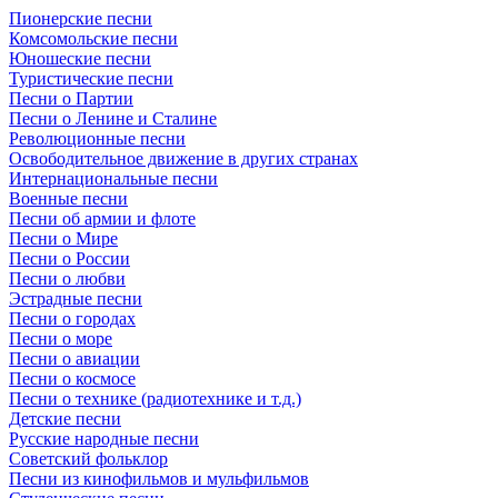
Пионерские песни
Комсомольские песни
Юношеские песни
Туристические песни
Песни о Партии
Песни о Ленине и Сталине
Революционные песни
Освободительное движение в других странах
Интернациональные песни
Военные песни
Песни об армии и флоте
Песни о Мире
Песни о России
Песни о любви
Эстрадные песни
Песни о городах
Песни о море
Песни о авиации
Песни о космосе
Песни о технике (радиотехнике и т.д.)
Детские песни
Русские народные песни
Советский фольклор
Песни из кинофильмов и мульфильмов